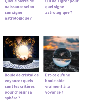
Quelle pierre de
Œil de Tigre : pour
naissance selon
quel signe
son signe
astrologique ?
astrologique ?
Boule de cristal de
Est-ce qu’une
voyance : quels
boule aide
sont les critères
vraiment à la
pour choisir sa
voyance ?
sphère ?