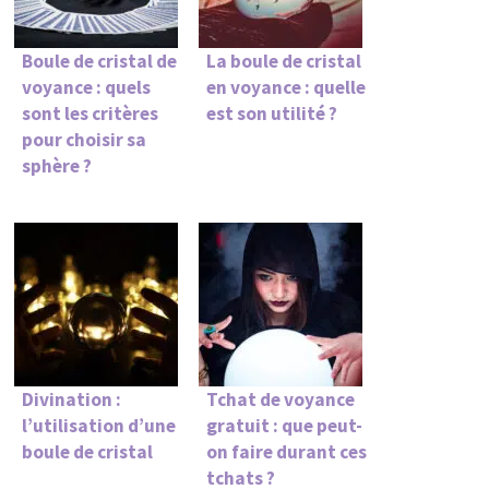
Boule de cristal de
La boule de cristal
voyance : quels
en voyance : quelle
sont les critères
est son utilité ?
pour choisir sa
sphère ?
Divination :
Tchat de voyance
l’utilisation d’une
gratuit : que peut-
boule de cristal
on faire durant ces
tchats ?