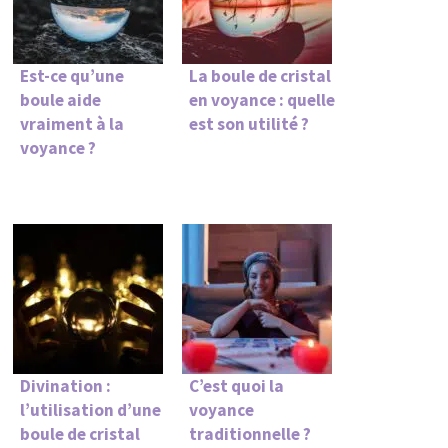
Est-ce qu’une
La boule de cristal
boule aide
en voyance : quelle
vraiment à la
est son utilité ?
voyance ?
Divination :
C’est quoi la
l’utilisation d’une
voyance
boule de cristal
traditionnelle ?