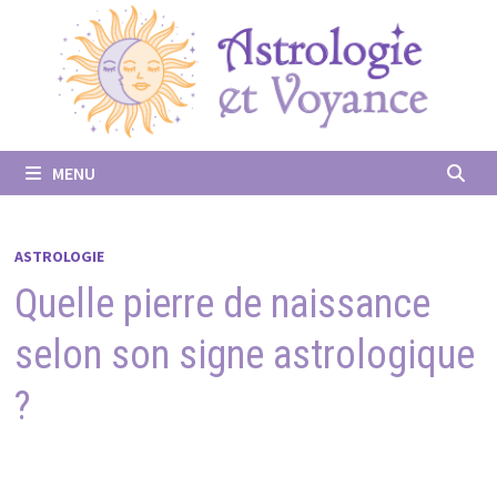
Passer
au
contenu
MENU
ASTROLOGIE
Quelle pierre de naissance
selon son signe astrologique
?