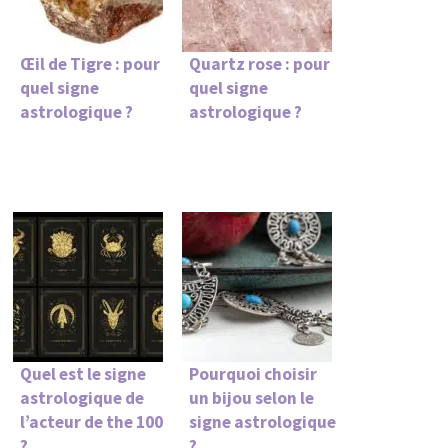
Œil de Tigre : pour
Quartz rose : pour
quel signe
quel signe
astrologique ?
astrologique ?
Quel est le signe
Pourquoi choisir
astrologique de
un bijou selon le
l’acteur de the 100
signe astrologique
?
?