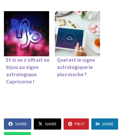
Et si on s’offrait un
Quel est le signe
bijou au signe
astrologique le
astrologique
plus moche ?
Capricorne !
SHARE
SHARE
PIN IT
SHARE