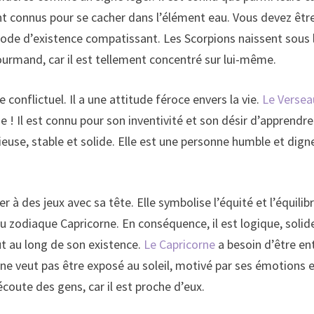
t connus pour se cacher dans l’élément eau. Vous devez être 
de d’existence compatissant. Les Scorpions naissent sous le
ourmand, car il est tellement concentré sur lui-même.
e conflictuel. Il a une attitude féroce envers la vie.
Le Versea
se ! Il est connu pour son inventivité et son désir d’apprendr
érieuse, stable et solide. Elle est une personne humble et dig
 à des jeux avec sa tête. Elle symbolise l’équité et l’équilibr
u zodiaque Capricorne. En conséquence, il est logique, solide
out au long de son existence.
Le Capricorne
a besoin d’être e
e veut pas être exposé au soleil, motivé par ses émotions et 
écoute des gens, car il est proche d’eux.