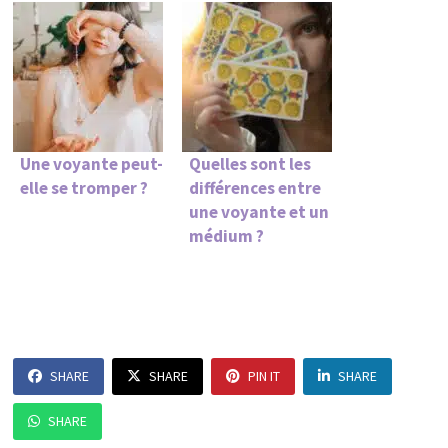
Une voyante peut-
Quelles sont les
elle se tromper ?
différences entre
une voyante et un
médium ?
SHARE
SHARE
PIN IT
SHARE
SHARE