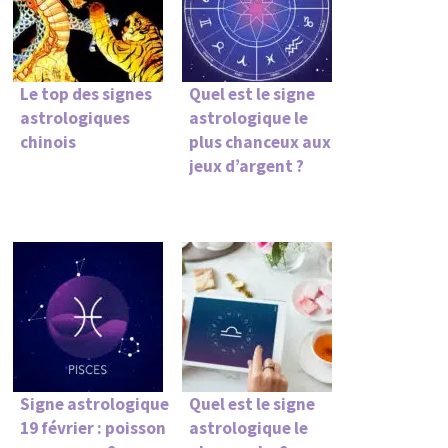
Le top des signes
Quel est le signe
astrologiques
astrologique le
chinois
plus chanceux aux
jeux d’argent ?
Signe astrologique
Quel est le signe
19 février : poisson
astrologique le