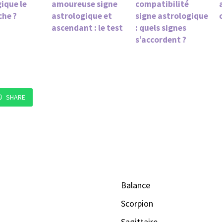
ique le
amoureuse signe
compatibilité
che ?
astrologique et
signe astrologique
ascendant : le test
: quels signes
s’accordent ?
SHARE
Balance
Scorpion
Sagittaire