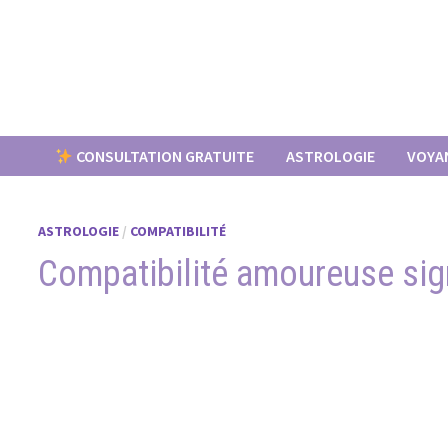
Passer
au
contenu
CONSULTATION GRATUITE
ASTROLOGIE
VOYA
ASTROLOGIE
/
COMPATIBILITÉ
Compatibilité amoureuse sign