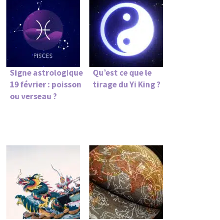
Signe astrologique
Qu’est ce que le
19 février : poisson
tirage du Yi King ?
ou verseau ?