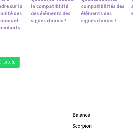
dre sur la
la compatibilité
compatibilités des
bilité des
des éléments des
éléments des
hinois et
signes chinois ?
signes chinois ?
scendants
SHARE
Balance
Scorpion