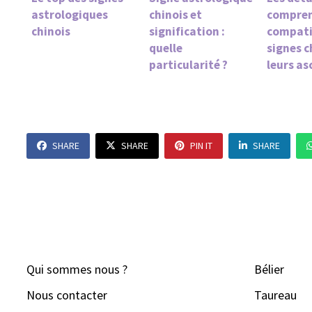
astrologiques
chinois et
compren
chinois
signification :
compati
quelle
signes c
particularité ?
leurs a
SHARE
SHARE
PIN IT
SHARE
Qui sommes nous ?
Bélier
Nous contacter
Taureau