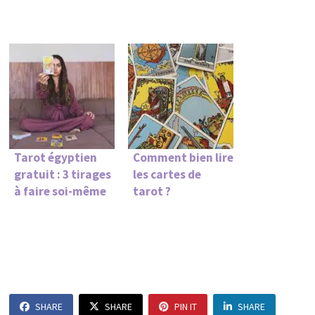
Tarot égyptien
Comment bien lire
gratuit : 3 tirages
les cartes de
à faire soi-même
tarot ?
SHARE
SHARE
PIN IT
SHARE