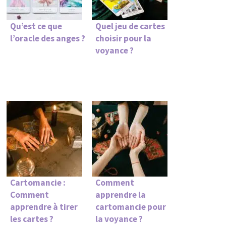
Qu’est ce que
Quel jeu de cartes
l’oracle des anges ?
choisir pour la
voyance ?
Cartomancie :
Comment
Comment
apprendre la
apprendre à tirer
cartomancie pour
les cartes ?
la voyance ?