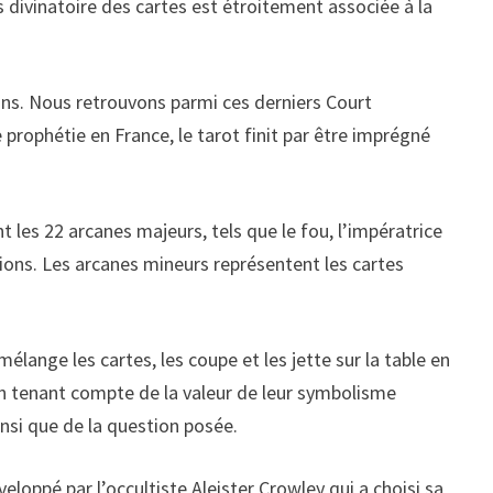
s divinatoire des cartes est étroitement associée à la
ns. Nous retrouvons parmi ces derniers Court
 prophétie en France, le tarot finit par être imprégné
t les 22 arcanes majeurs, tels que le fou, l’impératrice
isions. Les arcanes mineurs représentent les cartes
l mélange les cartes, les coupe et les jette sur la table en
s en tenant compte de la valeur de leur symbolisme
insi que de la question posée.
eloppé par l’occultiste Aleister Crowley qui a choisi sa