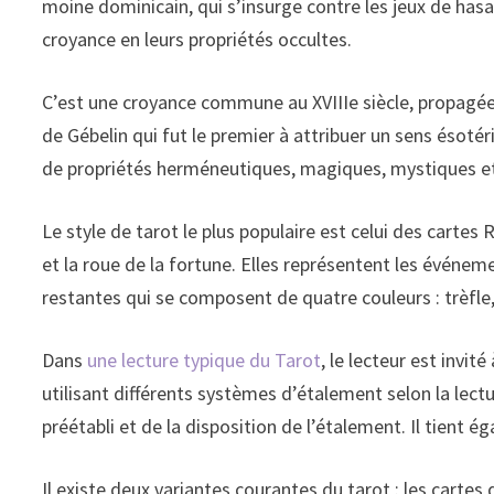
moine dominicain, qui s’insurge contre les jeux de hasa
croyance en leurs propriétés occultes.
C’est une croyance commune au XVIIIe siècle, propagée
de Gébelin qui fut le premier à attribuer un sens ésotér
de propriétés herméneutiques, magiques, mystiques 
Le style de tarot le plus populaire est celui des cartes
et la roue de la fortune. Elles représentent les événem
restantes qui se composent de quatre couleurs : trèfle,
Dans
une lecture typique du Tarot
, le lecteur est invit
utilisant différents systèmes d’étalement selon la lect
préétabli et de la disposition de l’étalement. Il tient 
Il existe deux variantes courantes du tarot : les cartes