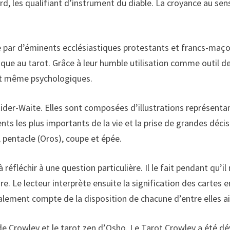
rd, les qualifiant d’instrument du diable. La croyance au sen
 par d’éminents ecclésiastiques protestants et francs-maço
ique au tarot. Grâce à leur humble utilisation comme outil de
et même psychologiques.
 Rider-Waite. Elles sont composées d’illustrations représentan
ents les plus importants de la vie et la prise de grandes déc
 pentacle (Oros), coupe et épée.
é à réfléchir à une question particulière. Il le fait pendant qu’i
ure. Le lecteur interprète ensuite la signification des carte
également compte de la disposition de chacune d’entre elles a
 de Crowley et le tarot zen d’Osho. Le Tarot Crowley a été dév