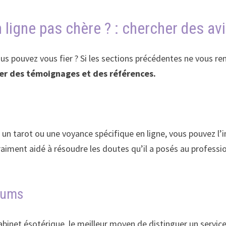
ligne pas chère ? : chercher des av
ous pouvez vous fier ? Si les sections précédentes ne vous 
er des témoignages et des références.
 un tarot ou une voyance spécifique en ligne, vous pouvez l’i
raiment aidé à résoudre les doutes qu’il a posés au professi
.
orums
abinet ésotérique, le meilleur moyen de distinguer un service