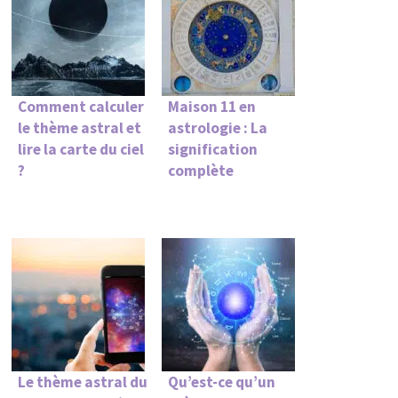
Comment calculer
Maison 11 en
le thème astral et
astrologie : La
lire la carte du ciel
signification
?
complète
Le thème astral du
Qu’est-ce qu’un