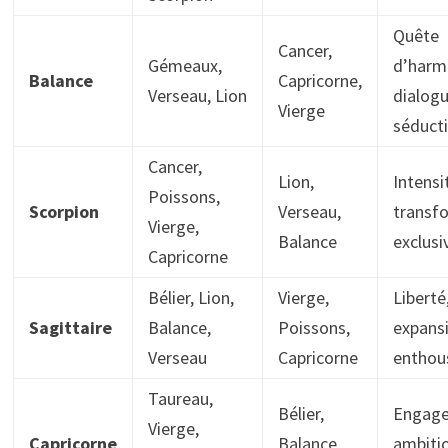
Quête
Cancer,
Gémeaux,
d’harm
Balance
Capricorne,
Verseau, Lion
dialogu
Vierge
séducti
Cancer,
Lion,
Intensi
Poissons,
Scorpion
Verseau,
transf
Vierge,
Balance
exclusiv
Capricorne
Bélier, Lion,
Vierge,
Liberté
Sagittaire
Balance,
Poissons,
expans
Verseau
Capricorne
enthou
Taureau,
Bélier,
Engage
Vierge,
Capricorne
Balance,
ambiti