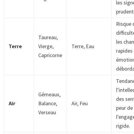
les sign
prudent
Risque 
difficul
Taureau,
les cha
Terre
Vierge,
Terre, Eau
rapides 
Capricorne
émotio
déborda
Tendanc
l’intell
Gémeaux,
des sen
Air
Balance,
Air, Feu
peur de
Verseau
l’engag
rigide.