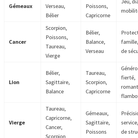
Jeu, di
Gémeaux
Verseau,
Poissons,
mobilit
Bélier
Capricorne
Scorpion,
Bélier,
Protect
Poissons,
Cancer
Balance,
famille
Taureau,
Verseau
de sécu
Vierge
Généros
Bélier,
Taureau,
fierté,
Lion
Sagittaire,
Scorpion,
romant
Balance
Capricorne
flambo
Taureau,
Gémeaux,
Précisi
Capricorne,
Vierge
Sagittaire,
service
Cancer,
Poissons
de stru
Scorpion