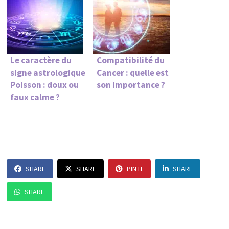
Le caractère du
Compatibilité du
signe astrologique
Cancer : quelle est
Poisson : doux ou
son importance ?
faux calme ?
SHARE
SHARE
PIN IT
SHARE
SHARE