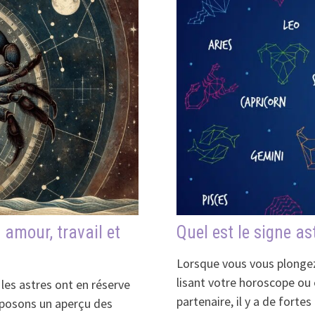
 amour, travail et
Quel est le signe as
Lorsque vous vous plongez 
lisant votre horoscope ou
 les astres ont en réserve
partenaire, il y a de fort
roposons un aperçu des