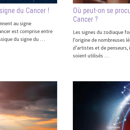
 signe du Cancer !
Où peut-on se procu
Cancer ?
iennent au signe
ancer est comprise entre
Les signes du zodiaque fon
assique du signe du …
l’origine de nombreuses l
d’artistes et de penseurs, 
soient utilisés …