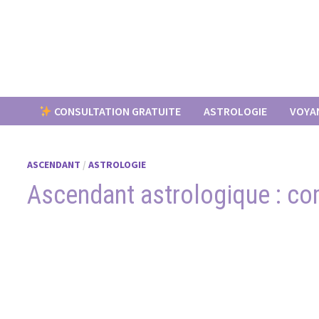
Passer
au
contenu
CONSULTATION GRATUITE
ASTROLOGIE
VOYA
ASCENDANT
/
ASTROLOGIE
Ascendant astrologique : com