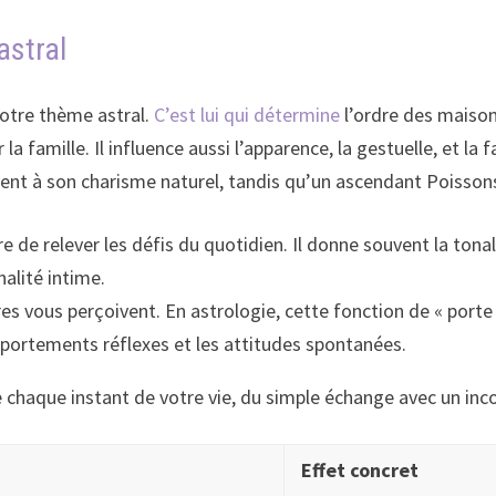
astral
 votre thème astral.
C’est lui qui détermine
l’ordre des maison
r la famille. Il influence aussi l’apparence, la gestuelle, et l
t à son charisme naturel, tandis qu’un ascendant Poissons r
 de relever les défis du quotidien. Il donne souvent la tona
alité intime.
utres vous perçoivent. En astrologie, cette fonction de « por
omportements réflexes et les attitudes spontanées.
e chaque instant de votre vie, du simple échange avec un in
Effet concret