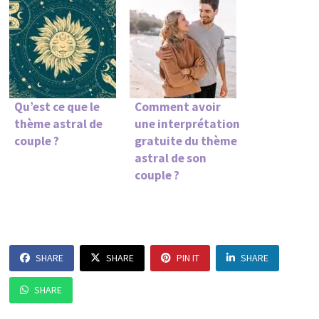
Qu’est ce que le
Comment avoir
thème astral de
une interprétation
couple ?
gratuite du thème
astral de son
couple ?
SHARE
SHARE
PIN IT
SHARE
SHARE