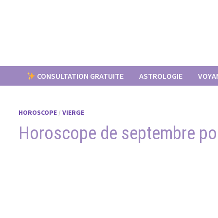
Passer
au
contenu
CONSULTATION GRATUITE
ASTROLOGIE
VOYA
HOROSCOPE
/
VIERGE
Horoscope de septembre pour