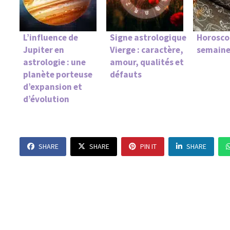
L’influence de
Signe astrologique
Horosco
Jupiter en
Vierge : caractère,
semaine
astrologie : une
amour, qualités et
planète porteuse
défauts
d’expansion et
d’évolution
SHARE
SHARE
PIN IT
SHARE