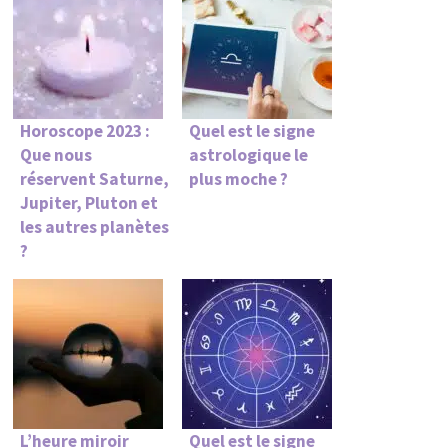
Horoscope 2023 :
Quel est le signe
Que nous
astrologique le
réservent Saturne,
plus moche ?
Jupiter, Pluton et
les autres planètes
?
L’heure miroir
Quel est le signe