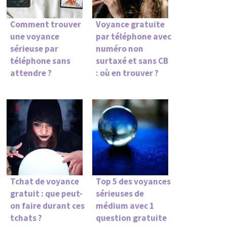
Comment trouver
Voyance gratuite
une voyance
par téléphone avec
sérieuse par
numéro non
téléphone sans
surtaxé et sans CB
attendre ?
: où en trouver ?
Tchat de voyance
Top 5 des voyances
gratuit : que peut-
sérieuses de
on faire durant ces
médium avec 1
tchats ?
question gratuite