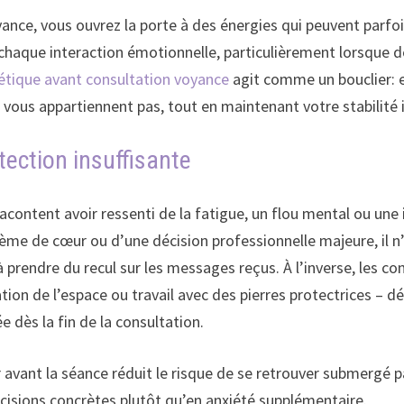
ance, vous ouvrez la porte à des énergies qui peuvent parfo
 chaque interaction émotionnelle, particulièrement lorsque d
étique avant consultation voyance
agit comme un bouclier: ell
 vous appartiennent pas, tout en maintenant votre stabilité 
tection insuffisante
ntent avoir ressenti de la fatigue, un flou mental ou une irri
ème de cœur ou d’une décision professionnelle majeure, il n’e
és à prendre du recul sur les messages reçus. À l’inverse, le
tion de l’espace ou travail avec des pierres protectrices – d
 dès la fin de la consultation.
r avant la séance réduit le risque de se retrouver submergé 
cisions concrètes plutôt qu’en anxiété supplémentaire.