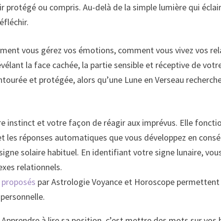
 protégé ou compris. Au-delà de la simple lumière qui éclair
éfléchir.
omment vous gérez vos émotions, comment vous vivez vos relat
révélant la face cachée, la partie sensible et réceptive de v
 entourée et protégée, alors qu’une Lune en Verseau recherch
 instinct et votre façon de réagir aux imprévus. Elle fonc
s et les réponses automatiques que vous développez en cons
igne solaire habituel. En identifiant votre signe lunaire, vo
exes relationnels.
s proposés
par Astrologie Voyance et Horoscope permettent de
 personnelle.
pprendre à lire sa position, c’est mettre des mots sur vos b