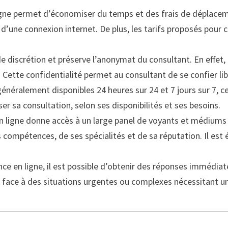
igne permet d’économiser du temps et des frais de déplacemen
 d’une connexion internet. De plus, les tarifs proposés pour
e discrétion et préserve l’anonymat du consultant. En effet,
Cette confidentialité permet au consultant de se confier li
néralement disponibles 24 heures sur 24 et 7 jours sur 7, ce q
ser sa consultation, selon ses disponibilités et ses besoins.
n ligne donne accès à un large panel de voyants et médiums 
es compétences, de ses spécialités et de sa réputation. Il es
ce en ligne, il est possible d’obtenir des réponses immédiat
e face à des situations urgentes ou complexes nécessitant un