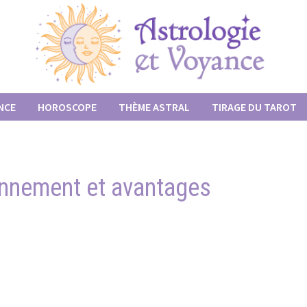
NCE
HOROSCOPE
THÈME ASTRAL
TIRAGE DU TAROT
ionnement et avantages