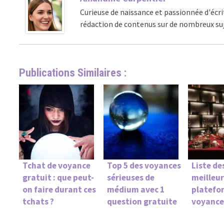
Curieuse de naissance et passionnée d'écri
rédaction de contenus sur de nombreux suj
Publications Similaires :
Tchat de voyance
Top 5 des voyances
Liste de
gratuit : que peut-
sérieuses de
meilleu
on faire durant ces
médium avec 1
platefo
tchats ?
question gratuite
voyance 