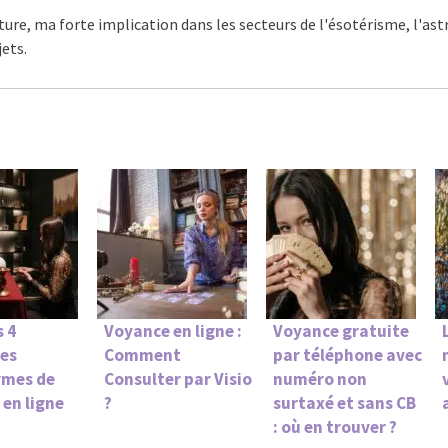
ture, ma forte implication dans les secteurs de l'ésotérisme, l'as
ets.
s 4
Voyance en ligne :
Voyance gratuite
res
Comment
par téléphone avec
rmes de
Consulter par Visio
numéro non
en ligne
?
surtaxé et sans CB
: où en trouver ?