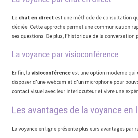
Le
chat en direct
est une méthode de consultation qui
dédiée. Cette approche permet une communication rapid
ses questions. De plus, l’historique de la conversation
La voyance par visioconférence
Enfin, la
visioconférence
est une option moderne qui off
disposer d’une webcam et d’un microphone pour pouvoi
contact visuel avec leur interlocuteur et vivre une expé
Les avantages de la voyance en 
La voyance en ligne présente plusieurs avantages par ra