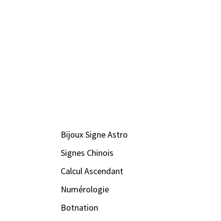
Bijoux Signe Astro
Signes Chinois
Calcul Ascendant
Numérologie
Botnation