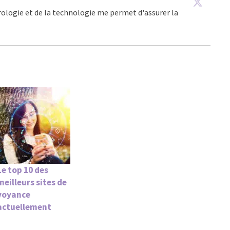
trologie et de la technologie me permet d'assurer la
Le top 10 des
meilleurs sites de
voyance
actuellement