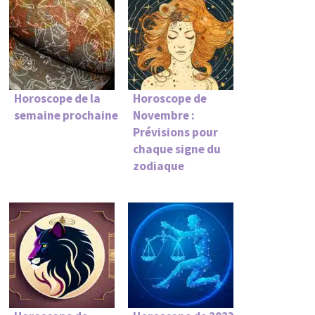
Horoscope de la
Horoscope de
semaine prochaine
Novembre :
Prévisions pour
chaque signe du
zodiaque