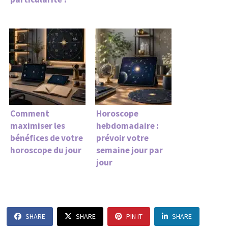
Comment
Horoscope
maximiser les
hebdomadaire :
bénéfices de votre
prévoir votre
horoscope du jour
semaine jour par
jour
SHARE
SHARE
PIN IT
SHARE