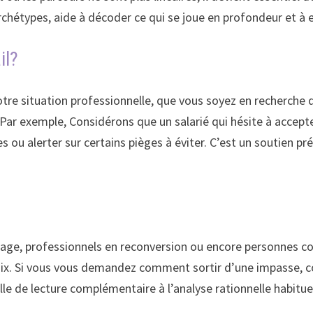
chétypes, aide à décoder ce qui se joue en profondeur et à e
il?
 votre situation professionnelle, que vous soyez en recherche 
ar exemple, Considérons que un salarié qui hésite à accepter
ou alerter sur certains pièges à éviter. C’est un soutien pr
rage, professionnels en reconversion ou encore personnes c
s choix. Si vous vous demandez comment sortir d’une impass
rille de lecture complémentaire à l’analyse rationnelle habitue