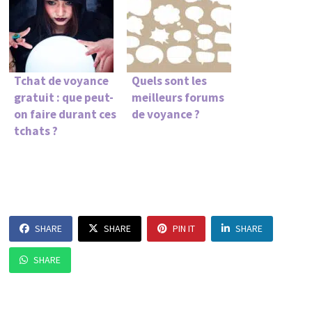
Tchat de voyance
Quels sont les
gratuit : que peut-
meilleurs forums
on faire durant ces
de voyance ?
tchats ?
SHARE
SHARE
PIN IT
SHARE
SHARE